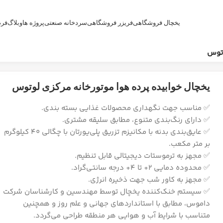
یخچال فروشگاهی
فریزر فروشگاهی
سردخانه صنعتی
پروژه ها
وبلاگ
فرم
وتوس
یخچال خوابیده پرده هوا موتورخانه مرکزی لوتوس
✅ مناسب جهت نگهداری محصولات غذایی بسته بندی.
✅ دارای رنگ‌بندی متنوع، مطابق سلیقه مشتری.
✅ عایق‌بندی بدنه با مکانیزم تزریق پلی‌یورتان با چگالی 40 کیلوگرم
بر متر مکعب.
✅ مجهز به ترموستات دیجیتالی قابل تنظیم.
✅ محدوده دمایی 2+ تا 4+ درجه سانتی‌گراد.
✅ مجهز به کاور شب جهت ذخیره انرژی.
✅ سیستم خنک‌کننده یخچال توسط مهندسین و کارشناسان شرکت
داموس، مطابق با استانداردهای جهانی و علم روز و همچنین
متناسب با شرایط آب و هوایی هر منطقه طراحی می‌گردد.