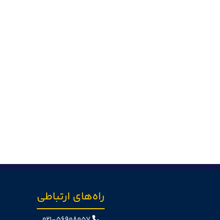
راه‌های ارتباطی
021-56908057