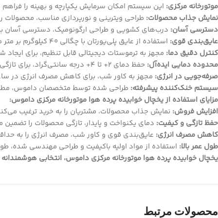
موتورخانه مرکزی:
این سیستم امکان سرمایش یکپارچه و بهینه را فراهم م
نمایش جذاب محصولات:
طراحی ویترینی و نورپردازی مناسب، محصولات را 
دسترسی آسان:
درب‌های کشویی و طراحی ارگونومیک، دسترسی آسان به م
عایق‌بندی قوی:
استفاده از عایق پلی‌یورتان با چگالی 40 کیلوگرم بر متر مکعب، برای حفظ دمای مطلوب و کاهش مصرف انرژی.
کنترل دقیق دما:
مجهز به ترموستات دیجیتالی قابل تنظیم، برای ایجاد شر
محدوده دمایی ایده‌آل:
حفظ دمای 2+ تا 4+ درجه سانتی‌گراد، برای تازگی بیشتر محصولات.
صرفه‌جویی در انرژی:
مجهز به کاور شب، برای کاهش مصرف انرژی در ساع
سیستم خنک‌کننده پیشرفته:
طراحی شده توسط متخصصان داموس، مطابق 
مزایای استفاده از یخچال خوابیده پرده هوا موتورخانه مرکزی داموس:
افزایش فروش:
نمایش جذاب محصولات، مشتریان را به خرید ترغیب می‌کند
حفظ تازگی و کیفیت:
دمای یکنواخت و پایدار، تازگی محصولات را تضمین م
کاهش مصرف انرژی:
عایق‌بندی قوی و کاور شب، مصرف انرژی را به حداقل
طول عمر بالا:
استفاده از مواد اولیه باکیفیت و طراحی مهندسی شده، طول
یخچال خوابیده پرده هوا موتورخانه مرکزی داموس، انتخابی هوشمندانه ب
محصولات مرتبط